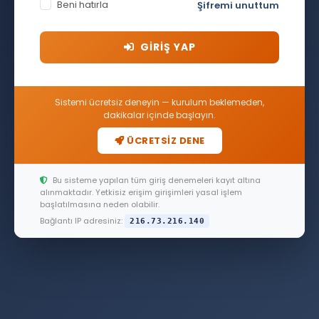
Beni hatırla
Şifremi unuttum
GİRİŞ YAP
Sistemi ücretsiz deneyin — kurulum beklemeden,
dakikalar içinde başlayın.
ÜCRETSİZ DENE
Bu sisteme yapılan tüm giriş denemeleri kayıt altına
alınmaktadır. Yetkisiz erişim girişimleri yasal işlem
başlatılmasına neden olabilir.
Bağlantı IP adresiniz:
216.73.216.140